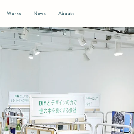
Works
News
Abouts