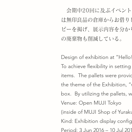
会期中20回に及ぶイベント
は無印良品の倉庫からお借り
ピーを掲げ、展示内容を分か
の廃棄物も削減している。
Design of exhibition at “Hell
To achieve flexibility in setti
items. The pallets were prov
the theme of the Exhibition, 
box. By utilizing the pallets
Venue: Open MUJI Tokyo
(inside of MUJI Shop of Yurak
Kind: Exhibition display confi
Period: 3 Jun 2016 – 10 Jul 20